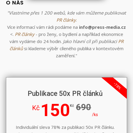
O NÁS
"Vlastníme přes 1 200 webů, kde vám můžeme publikovat
PR články
.
Více informací vám rádi podáme na
info@press-media.cz
<.
PR články
- pro ženy, o bydlení a například ekonomice
vám vydáme do 24 hodin.
Jako hlavní cíl při publikaci
PR
článků
si klademe výběr cíleného publika v kontextovém
zaměření."
-78%
Publikace 50x PR článků
150
690
Kč
Kč
/ks
Individuální sleva 78% za publikaci 50x PR článku.