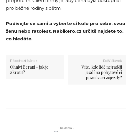
proporcím. Cílem firmy je, aby cena byla dostupná i
pro běžné rodiny s dětmi.
Podívejte se sami a vyberte si kolo pro sebe, svou
ženu nebo ratolest. Nabikero.cz určitě najdete to,
co hledáte.
Předchozí článek
Další článek
Ohniví Berani – jak je
Víte, kde lidé nejraději
zkrotit?
jezdí na pobytové či
poznávací zájezdy?
- Reklama -