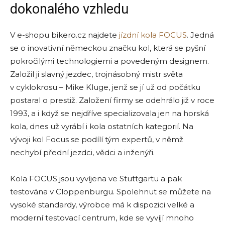
dokonalého vzhledu
V e-shopu bikero.cz najdete
jízdní kola FOCUS
. Jedná
se o inovativní německou značku kol, která se pyšní
pokročilými technologiemi a povedeným designem.
Založil ji slavný jezdec, trojnásobný mistr světa
v cyklokrosu – Mike Kluge, jenž se jí už od počátku
postaral o prestiž. Založení firmy se odehrálo již v roce
1993, a i když se nejdříve specializovala jen na horská
kola, dnes už vyrábí i kola ostatních kategorií. Na
vývoji kol Focus se podílí tým expertů, v němž
nechybí přední jezdci, vědci a inženýři.
Kola FOCUS jsou vyvíjena ve Stuttgartu a pak
testována v Cloppenburgu. Spolehnut se můžete na
vysoké standardy, výrobce má k dispozici velké a
moderní testovací centrum, kde se vyvíjí mnoho