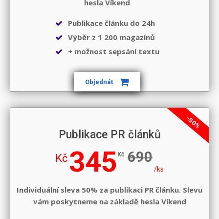
hesla
Víkend
Publikace článku do 24h
Výběr z 1 200 magazínů
+ možnost sepsání textu
Objednát
-50%
Publikace PR článků
345
690
Kč
Kč
/ks
Individuální sleva 50% za publikaci PR článku. Slevu
vám poskytneme na základě hesla
Víkend