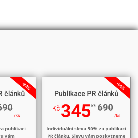
-63%
-50%
R článků
Publikace PR článků
345
690
690
Kč
Kč
/ks
/ks
za publikaci
Individuální sleva 50% za publikaci
evu vám
PR článku. Slevu vám poskytneme