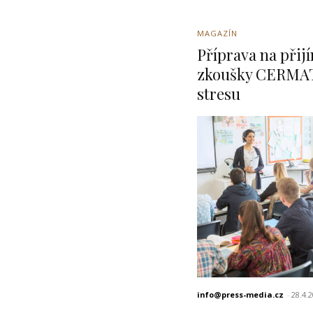
MAGAZÍN
Příprava na přij
zkoušky CERMAT
stresu
info@press-media.cz
-
28.4.