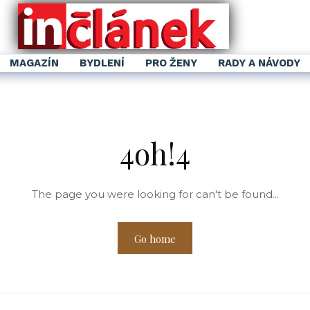
MAGAZÍN
BYDLENÍ
PRO ŽENY
RADY A NÁVODY
4oh!4
The page you were looking for can't be found...
Go home