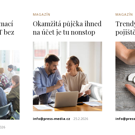
MAGAZÍN
MAGAZÍN
ímací
Okamžitá půjčka ihned
Trendy
 bez
na účet je tu nonstop
pojišt
info@press-media.cz
-
25.2.2026
info@pres
2026