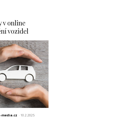
 v online
ění vozidel
s-media.cz
-
10.2.2025