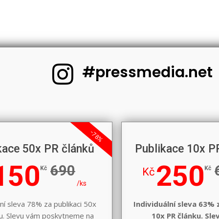
#pressmedia.net
-78%
kace 50x PR článků
Publikace 10x P
150
250
690
Kč
Kč
Kč
/ks
lní sleva 78% za publikaci 50x
Individuální sleva 63% 
u. Slevu vám poskytneme na
10x PR článku. Sl