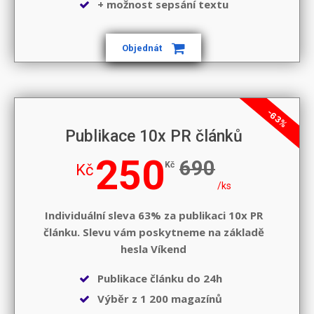
+ možnost sepsání textu
Objednát
-63%
Publikace 10x PR článků
250
690
Kč
Kč
/ks
Individuální sleva 63% za publikaci 10x PR
článku. Slevu vám poskytneme na základě
hesla
Víkend
Publikace článku do 24h
Výběr z 1 200 magazínů