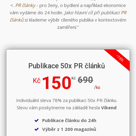
<.
PR články
- pro ženy, o bydlení a například ekonomice
vám vydáme do 24 hodin.
Jako hlavní cíl při publikaci
PR
článků
si klademe výběr cíleného publika v kontextovém
zaměření."
-78%
Publikace 50x PR článků
150
690
Kč
Kč
/ks
Individuální sleva 78% za publikaci 50x PR článku.
Slevu vám poskytneme na základě hesla
Víkend
Publikace článku do 24h
Výběr z 1 200 magazínů