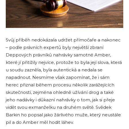
Svůj příběh nedokázala udržet přímočaře a nakonec
– podle právních expertů byly největší zbraní
Deppových právníků nahrávky samotné Amber,
které jí přitížily nejvíce, protože to byla její slova, která
u soudu zazněla, byla autentická a nedala se
napadnout. Nesmíme však zapomínat, že i sám
herec přiznal během procesu několik zarážejících
skutečností, zejména ohledně užívání drog a také
jeho nadávky i důkazní nahrávky o tom, jak si přeje
vidět svou exmanželku na druhém světě. Svědek
Barkin ho popsal jako žárlivého muže, který neustále
pil a do Amber měl hodit láhev.