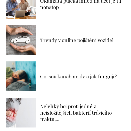
Okamžitá půjčka ihned na účet je tu
nonstop
Trendy v online pojištění vozidel
Co jsou kanabinoidy a jak fungují?
Nelehký boj proti jedné z
nejsložitějších bakterií trávicího
traktu,...