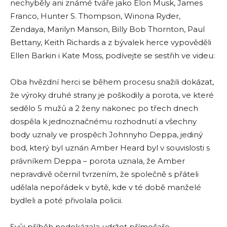
nechyběly ani známé tváře jako Elon Musk, James
Franco, Hunter S. Thompson, Winona Ryder,
Zendaya, Marilyn Manson, Billy Bob Thornton, Paul
Bettany, Keith Richards a z bývalek herce vypověděli
Ellen Barkin i Kate Moss, podívejte se sestřih ve videu:
Oba hvězdní herci se během procesu snažili dokázat,
že výroky druhé strany je poškodily a porota, ve které
sedělo 5 mužů a 2 ženy nakonec po třech dnech
dospěla k jednoznačnému rozhodnutí a všechny
body uznaly ve prospěch Johnnyho Deppa, jediný
bod, který byl uznán Amber Heard byl v souvislosti s
právníkem Deppa – porota uznala, že Amber
nepravdivě očernil tvrzením, že společně s přáteli
udělala nepořádek v bytě, kde v té době manželé
bydleli a poté přivolala policii.
Svůj příběh nedokázala udržet přímočaře