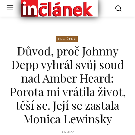
PRO ŽENY
Důvod, proč Johnny
Depp vyhrál svůj soud
nad Amber Heard:
Porota mi vrátila život,
těší se. Její se zastala
Monica Lewinsky
3.6.2022