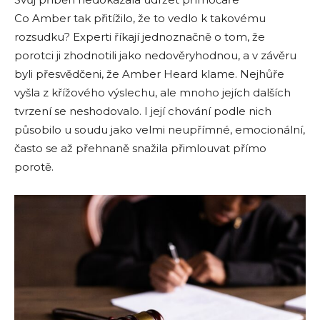
Co Amber tak přitížilo, že to vedlo k takovému
rozsudku? Experti říkají jednoznačně o tom, že
porotci ji zhodnotili jako nedověryhodnou, a v závěru
byli přesvědčeni, že Amber Heard klame. Nejhůře
vyšla z křížového výslechu, ale mnoho jejích dalších
tvrzení se neshodovalo. I její chování podle nich
působilo u soudu jako velmi neupřímné, emocionální,
často se až přehnaně snažila přimlouvat přímo
porotě.