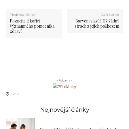
Předchozí článek
Další článek
Poznejte lékořici.
Barvení vlasů? Už žádný
Významného pomocníka
strach z jejich poškození
zdraví
- Reklama -
3
min.
Nejnovější články