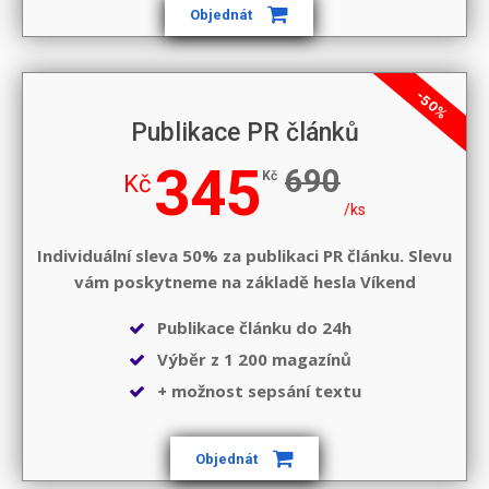
Objednát
-50%
Publikace PR článků
345
690
Kč
Kč
/ks
Individuální sleva 50% za publikaci PR článku. Slevu
vám poskytneme na základě hesla
Víkend
Publikace článku do 24h
Výběr z 1 200 magazínů
+ možnost sepsání textu
Objednát