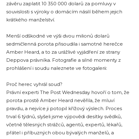
závěru zaplatit 10 350 000 dolarů za pomluvy v
souvislosti s výroky o domácím násilí během jejich
krátkého manželství.
Menší odškodné ve výši dvou milionů dolarů
sedmičlenná porota přisoudila i samotné herečce
Amber Heard, a to za urážlivé vyjádření ze strany
Deppova právníka. Fotografie a silné momenty z
prohlášení i soudu naleznete ve fotogalerii:
Proč herec vyhrál soud?
Právní experti The Post Wednesday hovoří o tom, že
porota prostě Amber Heard nevěřila, že mluví
pravdu, a nejvíce ji potopil křížový výslech. Proces
trval 6 týdnů, slyšeli jsme výpovědi desítky svědků,
včetně tělesných strážců, agentů, expertů, lékařů,
přátel i příbuzných obou bývalých manželů, a