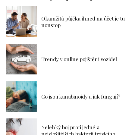
Okamžitá půjčka ihned na účet je tu
nonstop
Trendy v online pojištění vozidel
Co jsou kanabinoidy a jak fungují?
Nelehký boj proti jedné z
nejsložitějších bakterií trávicího