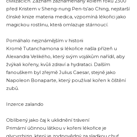
civilizacích. Záznam zaznamenaný kolem roku 2300
před Kristem v Sheng-nung Pen-ts’ao Ching, nejstarší
čínské knize materia medica, vzpomíná lékořici jako
magickou rostlinu, která omlazuje stárnoucí.
Pomáhalo nejznámějším v historii
Kromě Tutanchamona si lékořice našla přízeň u
Alexandra Velikého, který svým vojákům nařídil, aby
žvýkali kořeny, kvůli zdraví a hydrataci. Dalším
fanouškem byl zřejmě Julius Caesar, stejně jako
Napoleon Bonaparte, který používal kořen k čištění
zubů.
Inzerce zalando
Oblíbený jako čaj k uklidnění trávení
Primární účinnou látkou v kořeni lékořice je
glycyrrhizin, který je zodpovědný za sladkou chuť