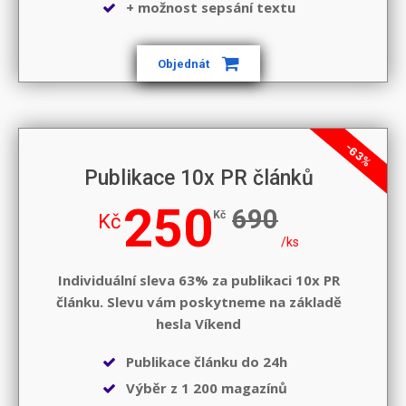
+ možnost sepsání textu
Objednát
-63%
Publikace 10x PR článků
250
690
Kč
Kč
/ks
Individuální sleva 63% za publikaci 10x PR
článku. Slevu vám poskytneme na základě
hesla
Víkend
Publikace článku do 24h
Výběr z 1 200 magazínů