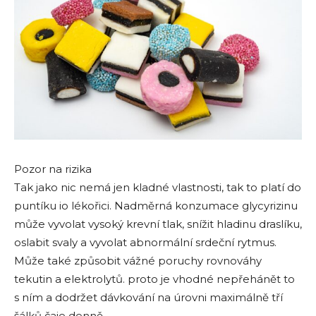
Pozor na rizika
Tak jako nic nemá jen kladné vlastnosti, tak to platí do
puntíku io lékořici. Nadměrná konzumace glycyrizinu
může vyvolat vysoký krevní tlak, snížit hladinu draslíku,
oslabit svaly a vyvolat abnormální srdeční rytmus.
Může také způsobit vážné poruchy rovnováhy
tekutin a elektrolytů. proto je vhodné nepřehánět to
s ním a dodržet dávkování na úrovni maximálně tří
šálků čaje denně.