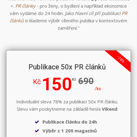
<.
PR články
- pro ženy, o bydlení a například ekonomice
vám vydáme do 24 hodin.
Jako hlavní cíl při publikaci
PR
článků
si klademe výběr cíleného publika v kontextovém
zaměření."
-78%
Publikace 50x PR článků
150
690
Kč
Kč
/ks
Individuální sleva 78% za publikaci 50x PR článku.
Slevu vám poskytneme na základě hesla
Víkend
Publikace článku do 24h
Výběr z 1 200 magazínů