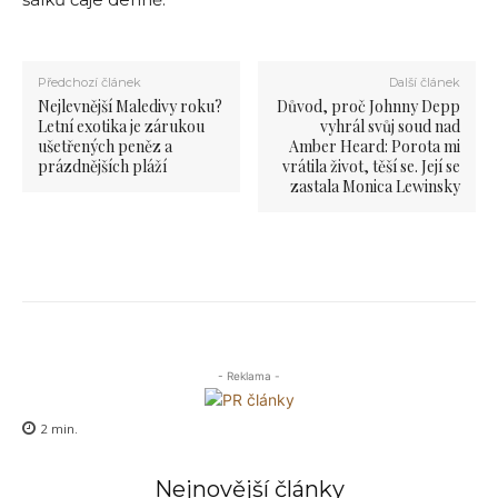
Předchozí článek
Další článek
Nejlevnější Maledivy roku?
Důvod, proč Johnny Depp
Letní exotika je zárukou
vyhrál svůj soud nad
ušetřených peněz a
Amber Heard: Porota mi
prázdnějších pláží
vrátila život, těší se. Její se
zastala Monica Lewinsky
- Reklama -
2
min.
Nejnovější články