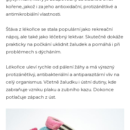
kořene, jakož i za jeho antioxidační, protizánětlivé a
antimikrobiální vlastnosti.
Šťáva z lékořice se stala populární jako rekreační
nápoj, ale také jako léčebný lektvar. Skutečně dokáže
prakticky na počkání uklidnit žaludek a pomáhá i při
problémech s dýcháním.
Lékořice uleví rychle od pálení žáhy a má výrazný
protizánětlivý, antibakteriální a antiparazitární vliv na
celý organismus. Včetně žaludku i ústní dutiny, kde
zabraňuje vzniku plaku a zubního kazu. Dokonce
potlačuje zápach z úst.