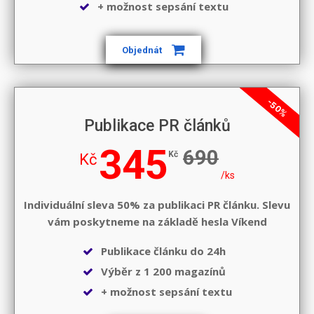
+ možnost sepsání textu
Objednát
-50%
Publikace PR článků
345
690
Kč
Kč
/ks
Individuální sleva 50% za publikaci PR článku. Slevu
vám poskytneme na základě hesla
Víkend
Publikace článku do 24h
Výběr z 1 200 magazínů
+ možnost sepsání textu