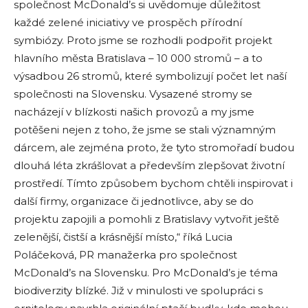
společnost McDonald’s si uvědomuje důležitost
každé zelené iniciativy ve prospěch přírodní
symbiózy. Proto jsme se rozhodli podpořit projekt
hlavního města Bratislava – 10 000 stromů – a to
výsadbou 26 stromů, které symbolizují počet let naší
společnosti na Slovensku. Vysazené stromy se
nacházejí v blízkosti našich provozů a my jsme
potěšeni nejen z toho, že jsme se stali významným
dárcem, ale zejména proto, že tyto stromořadí budou
dlouhá léta zkrášlovat a především zlepšovat životní
prostředí. Tímto způsobem bychom chtěli inspirovat i
další firmy, organizace či jednotlivce, aby se do
projektu zapojili a pomohli z Bratislavy vytvořit ještě
zelenější, čistší a krásnější místo,“ říká Lucia
Poláčeková, PR manažerka pro společnost
McDonald’s na Slovensku. Pro McDonald’s je téma
biodiverzity blízké. Již v minulosti ve spolupráci s