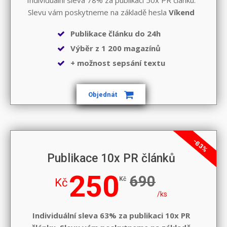
Individuální sleva 78% za publikaci 50x PR článku.
Slevu vám poskytneme na základě hesla
Víkend
Publikace článku do 24h
Výběr z 1 200 magazínů
+ možnost sepsání textu
Objednát
-63%
Publikace 10x PR článků
250
690
Kč
Kč
/ks
Individuální sleva 63% za publikaci 10x PR