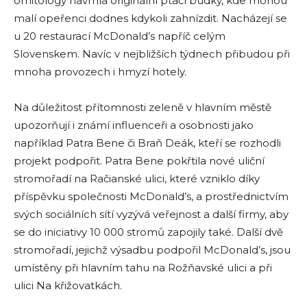
ornitology navrhla originální ptačí budky, kde mohou
malí opeřenci dodnes kdykoli zahnízdit. Nacházejí se
u 20 restaurací McDonald’s napříč celým
Slovenskem. Navíc v nejbližších týdnech přibudou při
mnoha provozech i hmyzí hotely.
Na důležitost přítomnosti zeleně v hlavním městě
upozorňují i ​​známí influenceři a osobnosti jako
například Patra Bene či Braň Deák, kteří se rozhodli
projekt podpořit. Patra Bene pokřtila nové uliční
stromořadí na Račianské ulici, které vzniklo díky
příspěvku společnosti McDonald’s, a prostřednictvím
svých sociálních sítí vyzývá veřejnost a další firmy, aby
se do iniciativy 10 000 stromů zapojily také. Další dvě
stromořadí, jejichž výsadbu podpořil McDonald’s, jsou
umístěny při hlavním tahu na Rožňavské ulici a při
ulici Na křižovatkách.