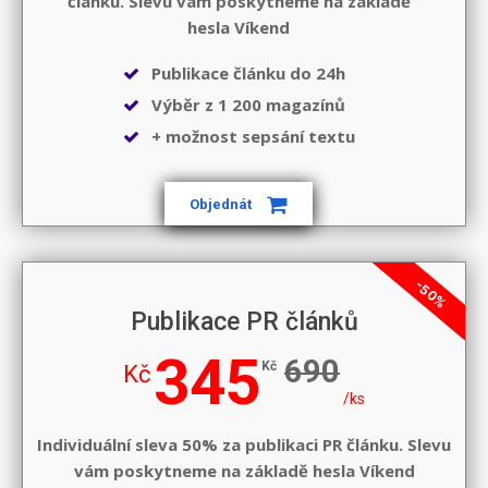
článku. Slevu vám poskytneme na základě
hesla
Víkend
Publikace článku do 24h
Výběr z 1 200 magazínů
+ možnost sepsání textu
Objednát
-50%
Publikace PR článků
345
690
Kč
Kč
/ks
Individuální sleva 50% za publikaci PR článku. Slevu
vám poskytneme na základě hesla
Víkend