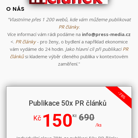
O NÁS
"Vlastníme přes 1 200 webů, kde vám můžeme publikovat
PR články
.
Více informací vám rádi podáme na
info@press-media.cz
<.
PR články
- pro ženy, o bydlení a například ekonomice
vám vydáme do 24 hodin.
Jako hlavní cíl při publikaci
PR
článků
si klademe výběr cíleného publika v kontextovém
zaměření."
-78%
Publikace 50x PR článků
150
690
Kč
Kč
/ks