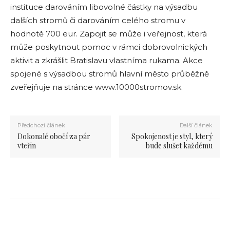
instituce darováním libovolné částky na výsadbu
dalších stromů či darováním celého stromu v
hodnotě 700 eur. Zapojit se může i veřejnost, která
může poskytnout pomoc v rámci dobrovolnických
aktivit a zkrášlit Bratislavu vlastníma rukama. Akce
spojené s výsadbou stromů hlavní město průběžně
zveřejňuje na stránce www.10000stromov.sk.
Předchozí článek
Další článek
Dokonalé obočí za pár
Spokojenost je styl, který
vteřin
bude slušet každému